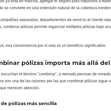
to ya está en marcha, agregar el seguro para inquilinos a trav
 se convierte en una extensión natural de la cobertura existen
compañías separadas, departamentos de servicio al cliente sep
, combinar pólizas permite organizar múltiples pólizas bajo una
s, esa conveniencia por sí sola es un beneficio significativo.
binar pólizas importa más allá de
escuchan el término "combinar", a menudo piensan de inmediat
s son una de las razones por las que combinar pólizas sigue s
s que merecen atención.
de pólizas más sencilla