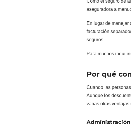
Como el seguro de au
aseguradora a menudo
En lugar de manejar 
facturación separados
seguros.
Para muchos inquilino
Por qué com
Cuando las personas 
Aunque los descuento
varias otras ventaja
Administración 