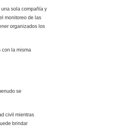
e una sola compañía y
 el monitoreo de las
ener organizados los
os con la misma
 menudo se
d civil mientras
puede brindar