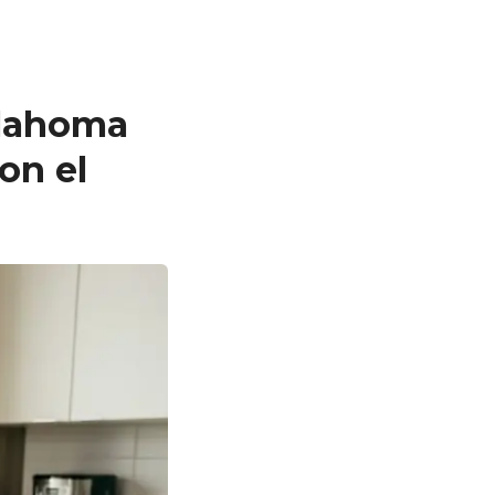
klahoma
on el