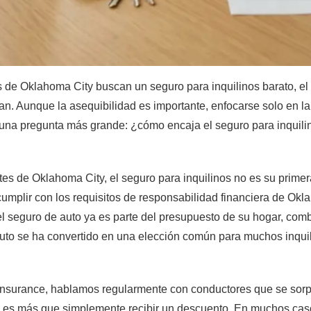
 de Oklahoma City buscan un seguro para inquilinos barato, el 
an. Aunque la asequibilidad es importante, enfocarse solo en l
 una pregunta más grande: ¿cómo encaja el seguro para inquilin
s de Oklahoma City, el seguro para inquilinos no es su primera
umplir con los requisitos de responsabilidad financiera de Ok
l seguro de auto ya es parte del presupuesto de su hogar, comb
auto se ha convertido en una elección común para muchos inquil
nsurance, hablamos regularmente con conductores que se sorp
 es más que simplemente recibir un descuento. En muchos cas