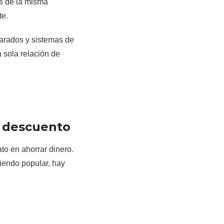
és de la misma
te.
arados y sistemas de
 sola relación de
l descuento
o en ahorrar dinero.
iendo popular, hay