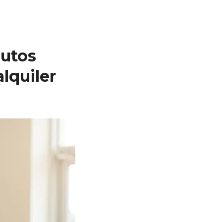
autos
lquiler