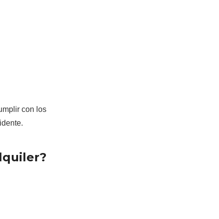
umplir con los
idente.
lquiler?