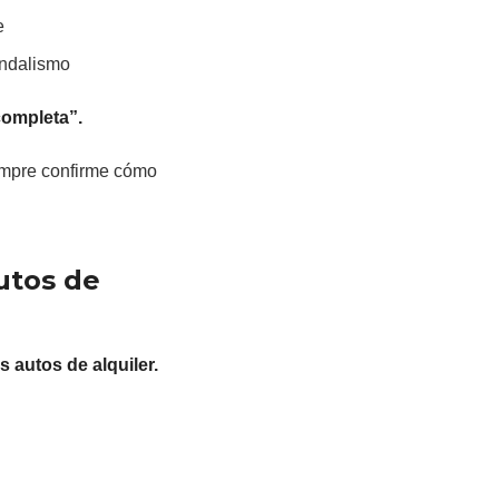
e
andalismo
completa”.
iempre confirme cómo
autos de
s autos de alquiler.