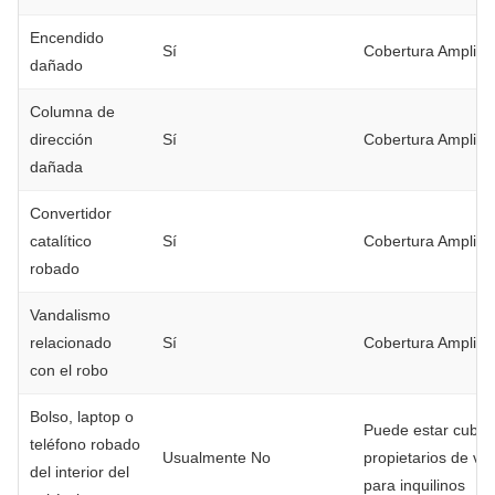
Encendido
Sí
Cobertura Amplia
dañado
Columna de
dirección
Sí
Cobertura Amplia
dañada
Convertidor
catalítico
Sí
Cobertura Amplia
robado
Vandalismo
relacionado
Sí
Cobertura Amplia
con el robo
Bolso, laptop o
Puede estar cubier
teléfono robado
Usualmente No
propietarios de vi
del interior del
para inquilinos