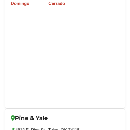
Domingo
Cerrado
Pine & Yale
4818 E. Pine St., Tulsa, OK 74115