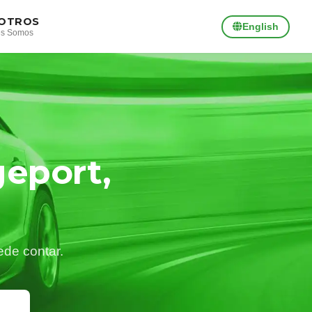
OTROS
English
es Somos
geport,
ede contar.