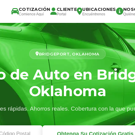
COTIZACIÓN
CLIENTE
UBICACIONES
NOS
Comience Aquí
Portal
Encuéntrenos
Quién
BRIDGEPORT, OKLAHOMA
 de Auto en Brid
Oklahoma
es rápidas. Ahorros reales. Cobertura con la que pu
Obtenga Su Cotización Gratis