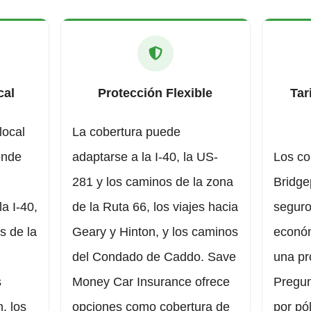
cal
Protección Flexible
Tar
local
La cobertura puede
ende
adaptarse a la I-40, la US-
Los co
281 y los caminos de la zona
Bridge
la I-40,
de la Ruta 66, los viajes hacia
seguro
s de la
Geary y Hinton, y los caminos
económ
del Condado de Caddo. Save
una pr
s
Money Car Insurance ofrece
Pregun
, los
opciones como cobertura de
por pól