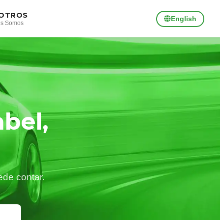
OTROS
English
es Somos
bel,
ede contar.