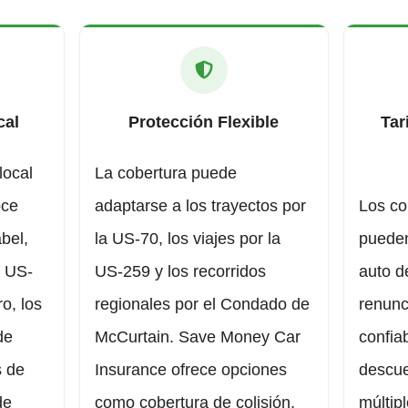
cal
Protección Flexible
Tar
local
La cobertura puede
oce
adaptarse a los trayectos por
Los co
bel,
la US-70, los viajes por la
pueden
a US-
US-259 y los recorridos
auto d
ro, los
regionales por el Condado de
renunc
de
McCurtain. Save Money Car
confia
s de
Insurance ofrece opciones
descue
de
como cobertura de colisión,
múltip