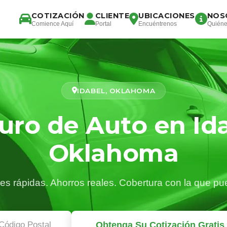
COTIZACIÓN
CLIENTE
UBICACIONES
NOS
Comience Aquí
Portal
Encuéntrenos
Quién
IDABEL, OKLAHOMA
uro de Auto en Ida
Oklahoma
es rápidas. Ahorros reales. Cobertura con la que pu
Obtenga Su Cotización Gratis