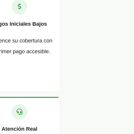
os Iniciales Bajos
nce su cobertura con
rimer pago accesible.
Atención Real