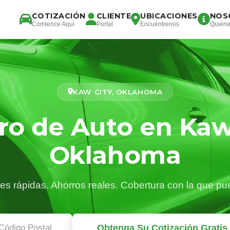
COTIZACIÓN
CLIENTE
UBICACIONES
NOS
Comience Aquí
Portal
Encuéntrenos
Quién
KAW CITY, OKLAHOMA
ro de Auto en Kaw 
Oklahoma
es rápidas. Ahorros reales. Cobertura con la que pu
Obtenga Su Cotización Gratis