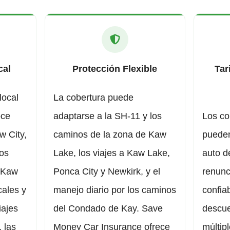
cal
Protección Flexible
Tar
local
La cobertura puede
oce
adaptarse a la SH-11 y los
Los co
 City,
caminos de la zona de Kaw
pueden
los
Lake, los viajes a Kaw Lake,
auto d
 Kaw
Ponca City y Newkirk, y el
renunc
cales y
manejo diario por los caminos
confia
iajes
del Condado de Kay. Save
descue
 las
Money Car Insurance ofrece
múltip