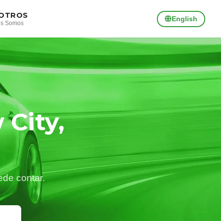
OTROS
English
es Somos
City,
ede contar.