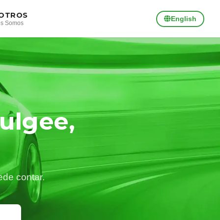
OTROS
English
es Somos
ulgee,
ede contar.