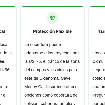
cal
Protección Flexible
Tar
local
La cobertura puede
nde la
adaptarse a los trayectos por
Los co
ee,
la US-75, el tráfico de la zona
Okmul
SH-56,
del campus y los viajes por el
seguro
este de Oklahoma. Save
costo 
entro,
Money Car Insurance ofrece
una pr
r el
opciones como cobertura de
Pregun
s
colisión, cobertura amplia y
por pól