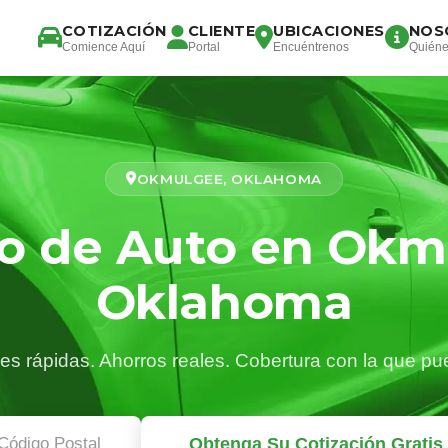
COTIZACIÓN
CLIENTE
UBICACIONES
NOS
Comience Aquí
Portal
Encuéntrenos
Quién
OKMULGEE, OKLAHOMA
o de Auto en Okm
Oklahoma
es rápidas. Ahorros reales. Cobertura con la que pu
Obtenga Su Cotización Gratis