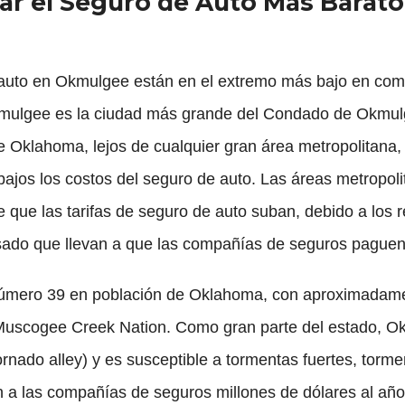
r el Seguro de Auto Más Barat
 auto en Okmulgee están en el extremo más bajo en comp
mulgee es la ciudad más grande del Condado de Okmul
e Oklahoma, lejos de cualquier gran área metropolitana,
bajos los costos del seguro de auto. Las áreas metropol
e que las tarifas de seguro de auto suban, debido a los
pesado que llevan a que las compañías de seguros pague
úmero 39 en población de Oklahoma, con aproximadamen
 Muscogee Creek Nation. Como gran parte del estado, O
ornado alley) y es susceptible a tormentas fuertes, torm
n a las compañías de seguros millones de dólares al añ